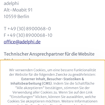
adelphi
Alt-Moabit 91
10559 Berlin
T +49 (30) 8900068-0
F +49 (30) 8900068-10
office@adelphi.de
Technischer Ansprechpartner für die Website
(Webmaster):
Daniel Högele
Wir verwenden Cookies, um eine bessere Funktionalität
Use
webmaster@adelphi.de
der Website für die folgenden Zwecke zu gewährleisten:
of
Externer Inhalt, Besucher-Statistiken &
personal
Inhaltsbearbeitung (CMS)
. Indem Sie die Schaltfläche
data
"Alle akzeptieren" bestätigen, stimmen Sie der
and
Verwendung aller Cookies zu. Wenn Sie auf den Link
cookies
"Einstellungen" klicken, können Sie auswählen, welche
Cookies Sie akzeptieren möchten. Weitere Informationen
Footer
Impressum
Datenschutzerklärung
Kontakt