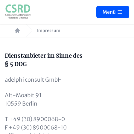
Direkt
zum
Menü
Inhalt
Pfadnavigation
Impressum
Paragraphen
Inhalt
Dienstanbieter im Sinne des
§ 5 DDG
adelphi consult GmbH
Alt-Moabit 91
10559 Berlin
T +49 (30) 8900068-0
F +49 (30) 8900068-10